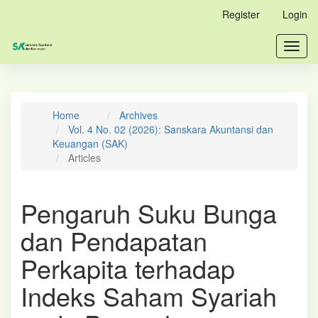
Main
Register
Login
Navigation
Main
Toggl
Content
navig
Sidebar
Home
Archives
Vol. 4 No. 02 (2026): Sanskara Akuntansi dan
Keuangan (SAK)
Articles
Pengaruh Suku Bunga
dan Pendapatan
Perkapita terhadap
Indeks Saham Syariah