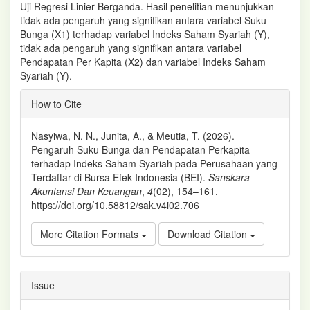
Uji Regresi Linier Berganda. Hasil penelitian menunjukkan
tidak ada pengaruh yang signifikan antara variabel Suku
Bunga (X1) terhadap variabel Indeks Saham Syariah (Y),
tidak ada pengaruh yang signifikan antara variabel
Pendapatan Per Kapita (X2) dan variabel Indeks Saham
Syariah (Y).
Article
How to Cite
Details
Nasyiwa, N. N., Junita, A., & Meutia, T. (2026).
Pengaruh Suku Bunga dan Pendapatan Perkapita
terhadap Indeks Saham Syariah pada Perusahaan yang
Terdaftar di Bursa Efek Indonesia (BEI).
Sanskara
Akuntansi Dan Keuangan
,
4
(02), 154–161.
https://doi.org/10.58812/sak.v4i02.706
More Citation Formats
Download Citation
Issue