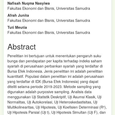
Main
Nafisah Nuqma Nasyiwa
Fakultas Ekonomi dan Bisnis, Universitas Samudra
Article
Afrah Junita
Content
Fakultas Ekonomi dan Bisnis, Universitas Samudra
Tuti Meutia
Fakultas Ekonomi dan Bisnis, Universitas Samudra
Abstract
Penelitian ini bertujuan untuk menentukan pengaruh suku
bunga dan pendapatan per kapita terhadap indeks saham
syariah di perusahaan perbankan syariah yang terdaftar di
Bursa Efek Indonesia. Jenis penelitian ini adalah penelitian
kuantitatif. Populasi dalam penelitian ini adalah perusahaan
yang terdaftar di IDX (Bursa Efek Indonesia) yang dapat
diteliti selama periode 2019-2023. Metode sampling yang
digunakan adalah purposive sampling. Analisis data
menggunakan Uji Statistik Deskriptif, Uji Asumsi Klasik, Uji
Normalitas, Uji Autokorelasi, Uji Heteroskedastisitas, Uji
Multikolinearitas, Uji Hipotesis, Uji Koefisien Determinasi (R²),
Uji Hipotesis Parsial (Uji t), Uji Hipotesis Simultan (Uji F), dan