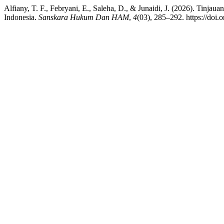
Alfiany, T. F., Febryani, E., Saleha, D., & Junaidi, J. (2026). Tin
Indonesia.
Sanskara Hukum Dan HAM
,
4
(03), 285–292. https://doi