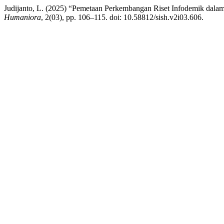
Judijanto, L. (2025) “Pemetaan Perkembangan Riset Infodemik dala
Humaniora
, 2(03), pp. 106–115. doi: 10.58812/sish.v2i03.606.