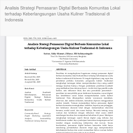
Return
Analisis Strategi Pemasaran Digital Berbasis Komunitas Lokal
to
terhadap Keberlangsungan Usaha Kuliner Tradisional di
Article
Indonesia
Details
Do
Do
P