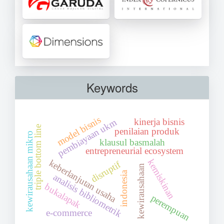
Keywords
model bisnis
kinerja bisnis
pembiayaan ukm
triple bottom line
penilaian produk
kewirausahaan mikro
klausul basmalah
entrepreneurial ecosystem
kemiskinan
keberlanjutan usaha
disruptif
kewirausahaan
indonesia
analisis bibliometrik
bukalapak
perempuan
e-commerce