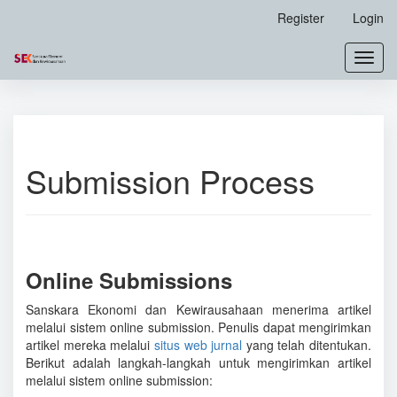
Main
Register
Login
Navigation
Main
Toggl
Content
navig
Sidebar
Submission Process
Online Submissions
Sanskara Ekonomi dan Kewirausahaan menerima artikel
melalui sistem online submission. Penulis dapat mengirimkan
artikel mereka melalui
situs web jurnal
yang telah ditentukan.
Berikut adalah langkah-langkah untuk mengirimkan artikel
melalui sistem online submission: