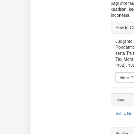
bagi otorit
keadilan, k
Indonesia.
Articl
How to Ci
Detai
Judijanto
Ronoatmoj
serta Tru
Tax Moral
4
(02), 13
More Ci
Issue
Vol. 4 No
Section