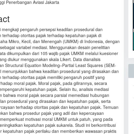
ggi Penerbangan Aviasi Jakarta
act
ni mengkaji pengaruh persepsi keadilan prosedural dan
 terhadap otoritas pajak terhadap kepatuhan pajak di
aha Mikro, Kecil, dan Menengah (UMKM) di Indonesia, dengan
 sebagai variabel mediasi. Menggunakan desain penelitian
 data dikumpulkan dari 105 wajib pajak UMKM melalui kuesioner
yang diukur menggunakan skala Likert. Data dianalisis
 Structural Equation Modeling–Partial Least Squares (SEM-
il menunjukkan bahwa keadilan prosedural yang dirasakan dan
terhadap otoritas pajak memiliki pengaruh positif yang
erhadap moral pajak. Moral pajak, pada gilirannya, secara
empengaruhi kepatuhan pajak. Selain itu, analisis mediasi
 bahwa moral pajak secara parsial memediasi hubungan
ilan prosedural yang dirasakan dan kepatuhan pajak, serta
rcayaan terhadap otoritas pajak dan kepatuhan pajak. Temuan
nkan bahwa prosedur pajak yang adil dan kepercayaan
al memperkuat motivasi moral UMKM untuk patuh, yang pada
eningkatkan kepatuhan pajak sukarela. Studi ini berkontribusi
tur kepatuhan pajak perilaku dan memberikan wawasan praktis