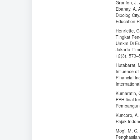
Granfon, J. 
Ebanay, A. 
Dipolog City
Education R
Henriette, G
Tingkat Pen
Umkm Di Era
Jakarta Tim
12(3), 573–
Hutabarat, M.
Influence of
Financial I
Internationa
Kumaratih, C
PPH final t
Pembanguna
Kuncoro, A.
Pajak Indon
Mogi, M. C.
Penghasilan