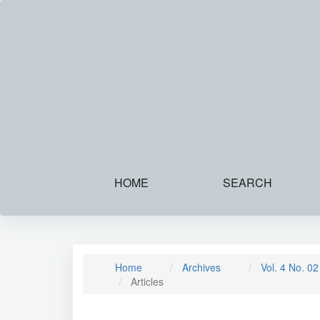
Main
Navigation
Main
Content
Sidebar
HOME
SEARCH
Home
Archives
Vol. 4 No. 0
Articles