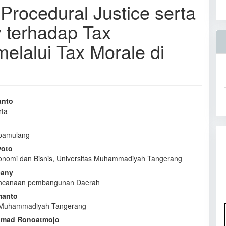
Procedural Justice serta
y terhadap Tax
lalui Tax Morale di
anto
rta
e
nt
 pamulang
woto
onomi dan Bisnis, Universitas Muhammadiyah Tangerang
eany
ncanaan pembangunan Daerah
manto
s Muhammadiyah Tangerang
hmad Ronoatmojo