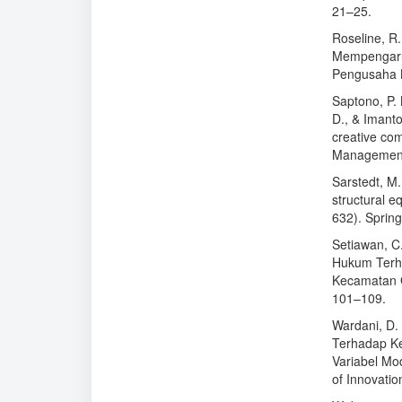
21–25.
Roseline, R.
Mempengaru
Pengusaha K
Saptono, P. 
D., & Imanto
creative com
Management,
Sarstedt, M.,
structural 
632). Spring
Setiawan, C
Hukum Terh
Kecamatan G
101–109.
Wardani, D.
Terhadap K
Variabel Mo
of Innovati