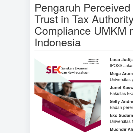
Pengaruh Perceived 
Trust in Tax Authorit
Compliance UMKM me
Indonesia
Article
Main
Loso Judij
IPOSS Jaka
Sidebar
Articl
Mega Arum
Conte
Universitas
Junet Kas
Fakultas Ek
Selfy Andr
Badan pere
Eko Sudar
Universita
Muchdir A