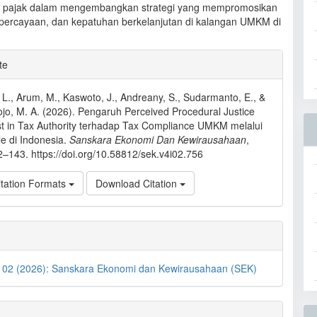
as pajak dalam mengembangkan strategi yang mempromosikan
epercayaan, dan kepatuhan berkelanjutan di kalangan UMKM di
e
te
ls
, L., Arum, M., Kaswoto, J., Andreany, S., Sudarmanto, E., &
o, M. A. (2026). Pengaruh Perceived Procedural Justice
st in Tax Authority terhadap Tax Compliance UMKM melalui
e di Indonesia.
Sanskara Ekonomi Dan Kewirausahaan
,
2–143. https://doi.org/10.58812/sek.v4i02.756
tation Formats
Download Citation
. 02 (2026): Sanskara Ekonomi dan Kewirausahaan (SEK)