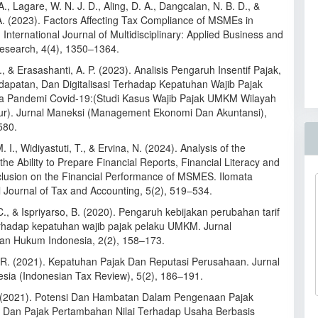
A., Lagare, W. N. J. D., Aling, D. A., Dangcalan, N. B. D., &
A. (2023). Factors Affecting Tax Compliance of MSMEs in
. International Journal of Multidisciplinary: Applied Business and
esearch, 4(4), 1350–1364.
., & Erasashanti, A. P. (2023). Analisis Pengaruh Insentif Pajak,
dapatan, Dan Digitalisasi Terhadap Kepatuhan Wajib Pajak
 Pandemi Covid-19:(Studi Kasus Wajib Pajak UMKM Wilayah
ur). Jurnal Maneksi (Management Ekonomi Dan Akuntansi),
580.
 I., Widiyastuti, T., & Ervina, N. (2024). Analysis of the
 the Ability to Prepare Financial Reports, Financial Literacy and
nclusion on the Financial Performance of MSMES. Ilomata
l Journal of Tax and Accounting, 5(2), 519–534.
., & Ispriyarso, B. (2020). Pengaruh kebijakan perubahan tarif
erhadap kepatuhan wajib pajak pelaku UMKM. Jurnal
n Hukum Indonesia, 2(2), 158–173.
 R. (2021). Kepatuhan Pajak Dan Reputasi Perusahaan. Jurnal
esia (Indonesian Tax Review), 5(2), 186–191.
 (2021). Potensi Dan Hambatan Dalam Pengenaan Pajak
 Dan Pajak Pertambahan Nilai Terhadap Usaha Berbasis