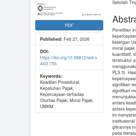
Sekolah Tin
Abstr
PDF
Penelitian i
kepercayaan
Published:
Feb 27, 2026
kalangan Us
moral pajak
DOI:
kuantitatif,
https://doi.org/10.58812/sek.v
terstruktur 
4i02.756
menggunakan
PLS 3). Has
Keywords:
kepercayaan 
Keadilan Prosedural;
signifikan t
Kepatuhan Pajak;
signifikan m
Kepercayaan terhadap
menunjukkan
Otoritas Pajak; Moral Pajak;
antara kead
UMKM
antara kepe
ini menyara
institusion
gilirannya m
pada litera