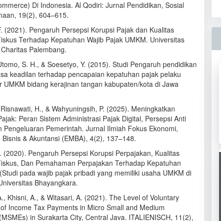
mmerce) Di Indonesia. Al Qodiri: Jurnal Pendidikan, Sosial
aan, 19(2), 604–615.
. (2021). Pengaruh Persepsi Korupsi Pajak dan Kualitas
iskus Terhadap Kepatuhan Wajib Pajak UMKM. Universitas
i Charitas Palembang.
 Utomo, S. H., & Soesetyo, Y. (2015). Studi Pengaruh pendidikan
asa keadilan terhadap pencapaian kepatuhan pajak pelaku
r UMKM bidang kerajinan tangan kabupaten/kota di Jawa
, Risnawati, H., & Wahyuningsih, P. (2025). Meningkatkan
jak: Peran Sistem Administrasi Pajak Digital, Persepsi Anti
n Pengeluaran Pemerintah. Jurnal Ilmiah Fokus Ekonomi,
Bisnis & Akuntansi (EMBA), 4(2), 137–148.
. (2020). Pengaruh Persepsi Korupsi Perpajakan, Kualitas
Fiskus, Dan Pemahaman Perpajakan Terhadap Kepatuhan
 (Studi pada wajib pajak pribadi yang memiliki usaha UMKM di
Universitas Bhayangkara.
, Khisni, A., & Witasari, A. (2021). The Level of Voluntary
of Income Tax Payments in Micro Small and Medium
 (MSMEs) in Surakarta City, Central Java. ITALIENISCH, 11(2),