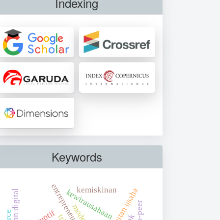
Indexing
Keywords
kemiskinan
keberlanjutan usaha
kewirausahaan
disruptif