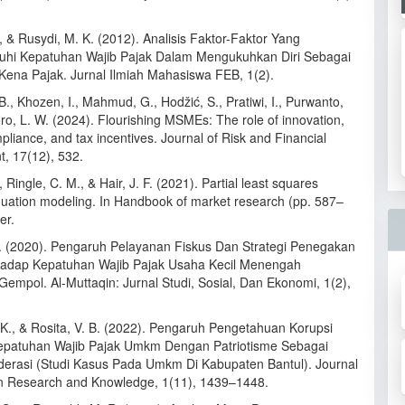
, & Rusydi, M. K. (2012). Analisis Faktor-Faktor Yang
hi Kepatuhan Wajib Pajak Dalam Mengukuhkan Diri Sebagai
ena Pajak. Jurnal Ilmiah Mahasiswa FEB, 1(2).
B., Khozen, I., Mahmud, G., Hodžić, S., Pratiwi, I., Purwanto,
ro, L. W. (2024). Flourishing MSMEs: The role of innovation,
pliance, and tax incentives. Journal of Risk and Financial
 17(12), 532.
 Ringle, C. M., & Hair, J. F. (2021). Partial least squares
equation modeling. In Handbook of market research (pp. 587–
er.
. (2020). Pengaruh Pelayanan Fiskus Dan Strategi Penegakan
adap Kepatuhan Wajib Pajak Usaha Kecil Menengah
empol. Al-Muttaqin: Jurnal Studi, Sosial, Dan Ekonomi, 1(2),
 K., & Rosita, V. B. (2022). Pengaruh Pengetahuan Korupsi
epatuhan Wajib Pajak Umkm Dengan Patriotisme Sebagai
derasi (Studi Kasus Pada Umkm Di Kabupaten Bantul). Journal
on Research and Knowledge, 1(11), 1439–1448.