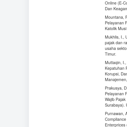
Online (E-Co
Dan Keagam
Mountana, F
Pelayanan F
Katolik Mus
Mukhlis, I.,
pajak dan r
usaha sekto
Timur.
Muttaqin, I.
Kepatuhan Pa
Korupsi, Da
Manajemen, 
Prakusya, D
Pelayanan 
Wajib Pajak
Surabaya). 
Purnawan, A.
Compliance 
Enterprices