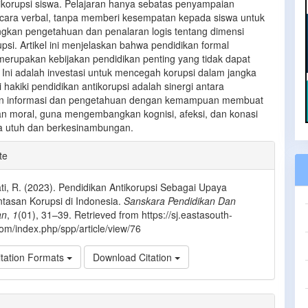
tikorupsi siswa. Pelajaran hanya sebatas penyampaian
ecara verbal, tanpa memberi kesempatan kepada siswa untuk
kan pengetahuan dan penalaran logis tentang dimensi
psi. Artikel ini menjelaskan bahwa pendidikan formal
 merupakan kebijakan pendidikan penting yang tidak dapat
. Ini adalah investasi untuk mencegah korupsi dalam jangka
i hakiki pendidikan antikorupsi adalah sinergi antara
n informasi dan pengetahuan dengan kemampuan membuat
n moral, guna mengembangkan kognisi, afeksi, dan konasi
a utuh dan berkesinambungan.
e
te
ls
, R. (2023). Pendidikan Antikorupsi Sebagai Upaya
tasan Korupsi di Indonesia.
Sanskara Pendidikan Dan
an
,
1
(01), 31–39. Retrieved from https://sj.eastasouth-
.com/index.php/spp/article/view/76
tation Formats
Download Citation