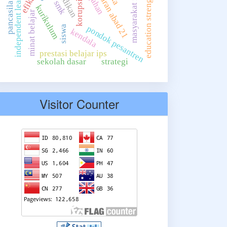
pembelajaran abad 21
education strengthening
masyarakat modern
independent learning
smk
korupsi
pancasila
kurikulum
minat belajar
pondok pesantren
siswa
kendala
prestasi belajar ips
sekolah dasar
strategi
Visitor Counter