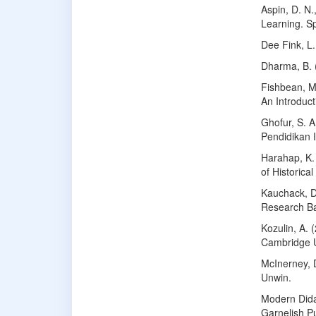
Aspin, D. N.
Learning. Sp
Dee Fink, L.
Dharma, B. 
Fishbean, Ma
An Introduc
Ghofur, S. 
Pendidikan I
Harahap, K.
of Historical
Kauchack, D
Research Ba
Kozulin, A. 
Cambridge U
McInerney, 
Unwin.
Modern Didac
Garnelish Pu