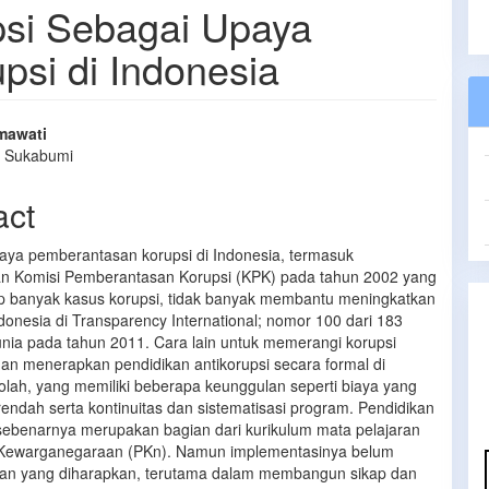
psi Sebagai Upaya
si di Indonesia
mawati
 Sukabumi
e
nt
act
aya pemberantasan korupsi di Indonesia, termasuk
n Komisi Pemberantasan Korupsi (KPK) pada tahun 2002 yang
 banyak kasus korupsi, tidak banyak membantu meningkatkan
donesia di Transparency International; nomor 100 dari 183
unia pada tahun 2011. Cara lain untuk memerangi korupsi
an menerapkan pendidikan antikorupsi secara formal di
olah, yang memiliki beberapa keunggulan seperti biaya yang
rendah serta kontinuitas dan sistematisasi program. Pendidikan
 sebenarnya merupakan bagian dari kurikulum mata pelajaran
 Kewarganegaraan (PKn). Namun implementasinya belum
an yang diharapkan, terutama dalam membangun sikap dan