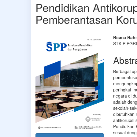
Pendidikan Antikoru
Pemberantasan Korup
Article
Main
Risma Rah
STKIP PGRI
Sidebar
Articl
Conte
Abstr
Berbagai up
pembentuka
mengungkap
peringkat In
negara di d
adalah deng
sekolah-sek
dibutuhkan 
antikorupsi
Pendidikan
sesuai deng