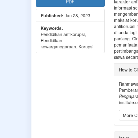
PDF
karakter an
informasi s
mengembang
Published:
Jan 28, 2023
maksiat koru
antikorupsi
Keywords:
ditunda lagi
Pendidikan antikorupsi,
panjang. Cir
Pendidikan
pemanfaata
kewarganegaraan, Korupsi
pertimbanga
siswa secar
Articl
How to Ci
Detai
Rahmawati
Pemberan
Pengajar
institute
More Ci